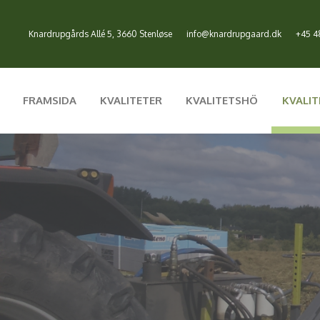
Knardrupgårds Allé 5, 3660 Stenløse
info@knardrupgaard.dk
+45 4
FRAMSIDA
KVALITETER
KVALITETSHÖ
KVALI