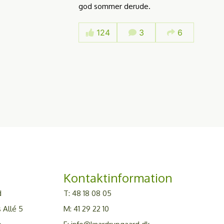
god sommer derude.
124
3
6
Kontaktinformation
d
T:
48 18 08 05
 Allé 5
M:
41 29 22 10