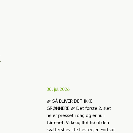
k
30. jul 2026
🌿 SÅ BLIVER DET IKKE
GRØNNERE 🌿 Det første 2. slet
hø er presset i dag og er nu i
tørreriet. Virkelig flot hø til den
kvaltetsbeviste hesteejer. Fortsat