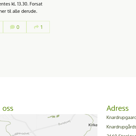
ntes kl. 13.30. Forsat
r til alle derude.
0
1
a oss
Adress
Knardrupgaar
Knardrupgårds