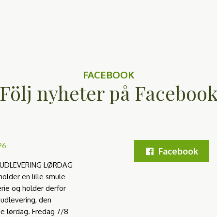
FACEBOOK
Följ nyheter på Faceboo
26
Facebook
 UDLEVERING LØRDAG
holder en lille smule
ie og holder derfor
 udlevering, den
 lørdag. Fredag 7/8