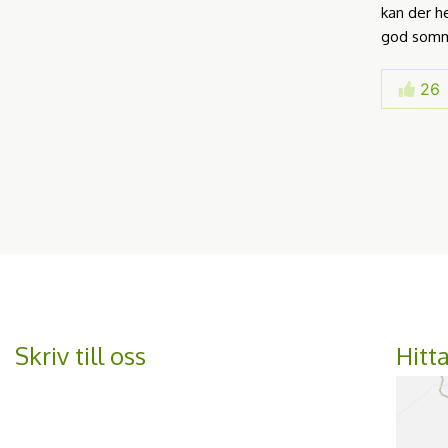
kan der he
god somme
26
Skriv till oss
Hitt