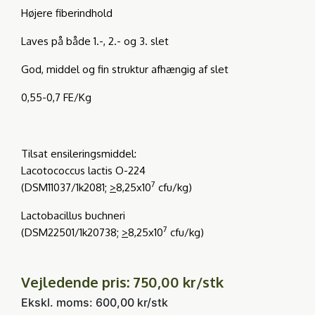
Højere fiberindhold
Laves på både 1.-, 2.- og 3. slet
God, middel og fin struktur afhængig af slet
0,55-0,7 FE/Kg
Tilsat ensileringsmiddel:
Lacotococcus lactis O-224
7
(DSM11037/1k2081;
>
8,25x10
cfu/kg)
Lactobacillus buchneri
7
(DSM22501/1k20738;
>
8,25x10
cfu/kg)
Vejledende pris: 750,00 kr/stk
Ekskl. moms: 600,00 kr/stk