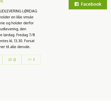
26
Facebook
 UDLEVERING LØRDAG
holder en lille smule
ie og holder derfor
 udlevering, den
 lørdag. Fredag 7/8
ntes kl. 13.30. Forsat
r til alle derude.
0
1