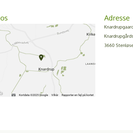
 os
Adresse
Knardrupgaar
Knardrupgårds
3660 Stenløs