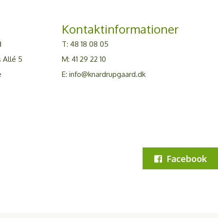
Kontaktinformationer
d
T:
48 18 08 05
 Allé 5
M:
41 29 22 10
e
E:
info@knardrupgaard.dk
Facebook