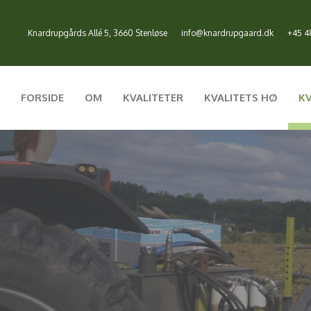
Knardrupgårds Allé 5, 3660 Stenløse
info@knardrupgaard.dk
+45 4
FORSIDE
OM
KVALITETER
KVALITETS HØ
KV