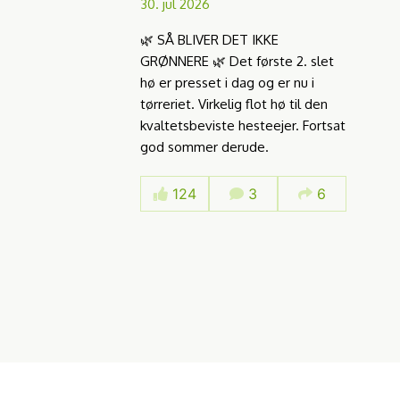
30. jul 2026
🌿 SÅ BLIVER DET IKKE
GRØNNERE 🌿 Det første 2. slet
hø er presset i dag og er nu i
tørreriet. Virkelig flot hø til den
kvaltetsbeviste hesteejer. Fortsat
god sommer derude.
124
3
6