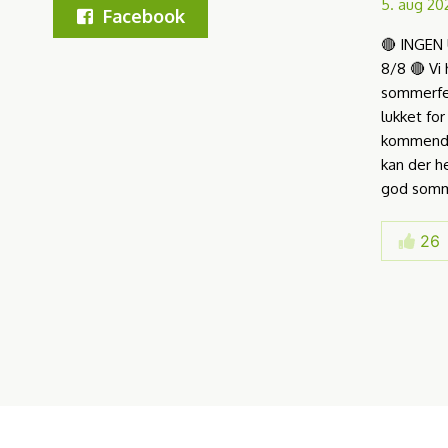
5. aug 20
Facebook
🔴 INGEN
8/8 🔴 Vi 
sommerfer
lukket for
kommende
kan der he
god somme
26